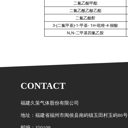
二氟乙酸甲酯
二氟乙酰乙酸乙酯
二氟乙酸酐
3-(
二氟甲基
)-1-
甲基
- 1H-
吡唑
-4-
羧酸
N,N-
二甲基四氟乙胺
CONTACT
福建久策气体股份有限公司
地址：福建省福州市闽侯县南屿镇玉田村玉屿86号
邮编：350109