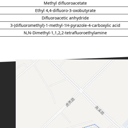
Methyl difluoroacetate
Ethyl 4,4-difluoro-3-oxobutyrate
Difluoroacetic anhydride
3-(difluoromethyl)-1-methyl-1H-pyrazole-4-carboxylic acid
N,N-Dimethyl-1,1,2,2-tetrafluoroethylamine